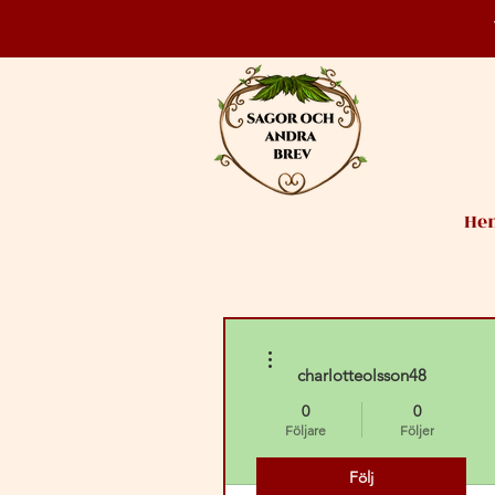
He
Fler åtgärder
charlotteolsson48
0
0
Följare
Följer
Följ