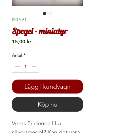
SKU: 61
Spegel - miniatyr
Pris
15,00 kr
Antal
*
Lägg i kundvagn
Köp nu
Vems är denna lilla
silverspegel? Kan det vara