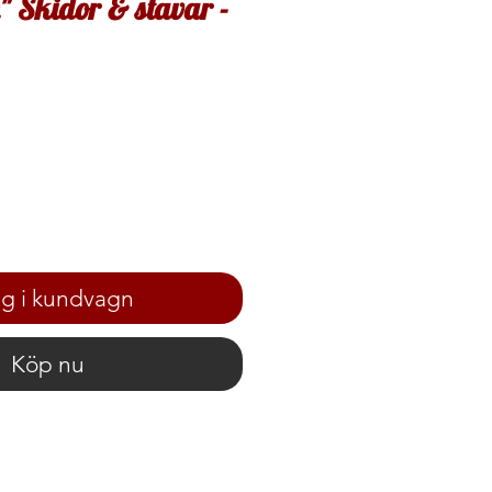
n" Skidor & stavar -
g i kundvagn
Köp nu