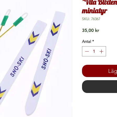
"Vita Blixte
miniatyr
SKU: 76367
Pris
35,00 kr
Antal
*
Läg