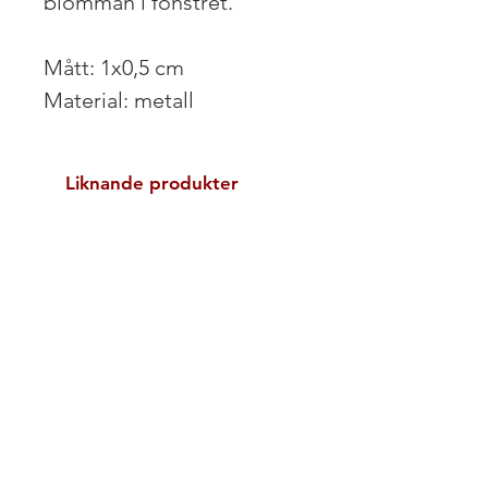
blomman i fönstret.
Mått: 1x0,5 cm
Material: metall
Liknande produkter
Nyhet!
Nyhet! Digital PDF