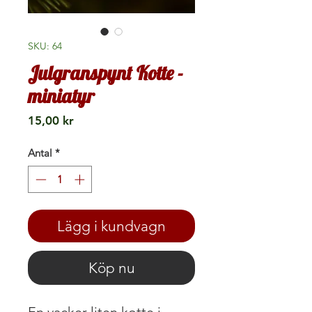
SKU: 64
Julgranspynt Kotte -
miniatyr
Pris
15,00 kr
Antal
*
Lägg i kundvagn
Köp nu
En vacker liten kotte i