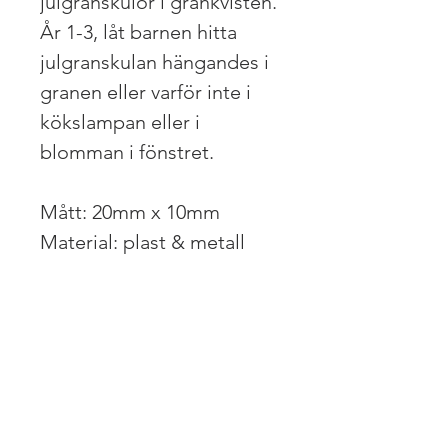
julgranskulor i grankvisten.
År 1-3, låt barnen hitta
julgranskulan hängandes i
granen eller varför inte i
kökslampan eller i
blomman i fönstret.
Mått: 20mm x 10mm
Material: plast & metall
Liknande produkter
Nyhet!
Nyhet! Digital PDF