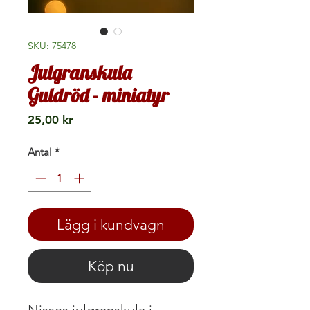
SKU: 75478
Julgranskula
Guldröd - miniatyr
Pris
25,00 kr
Antal
*
Lägg i kundvagn
Köp nu
Nisses julgranskula i