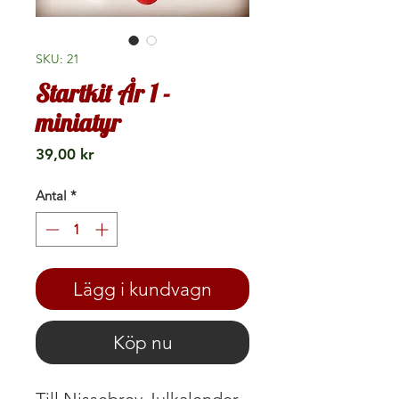
SKU: 21
Startkit År 1 -
miniatyr
Pris
39,00 kr
Antal
*
Lägg i kundvagn
Köp nu
Till Nissebrev Julkalender