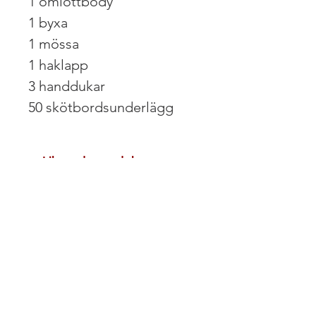
1 omlottbody
1 byxa
1 mössa
1 haklapp
3 handdukar
50 skötbordsunderlägg
Liknande produkter
Nyhet!
Nyhet! Digital PDF