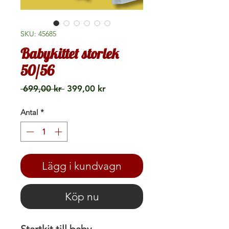
SKU: 45685
Babykittet storlek
50/56
Ordinarie
Reapris
 699,00 kr 
399,00 kr
pris
Antal
*
Lägg i kundvagn
Köp nu
Startkit till baby