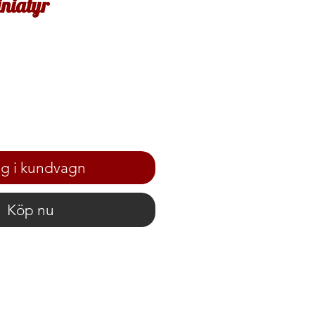
iniatyr
g i kundvagn
Köp nu