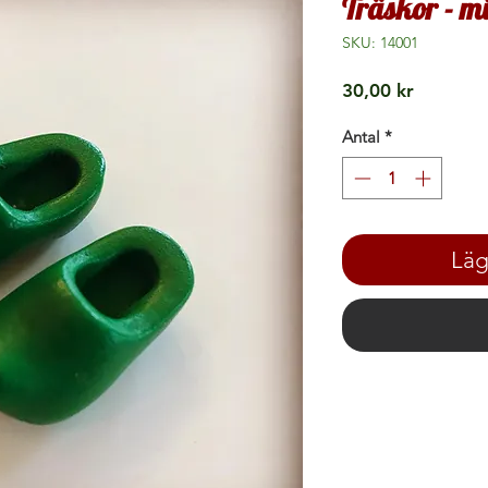
Träskor - m
SKU: 14001
Pris
30,00 kr
Antal
*
Läg