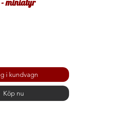
 - miniatyr
g i kundvagn
Köp nu