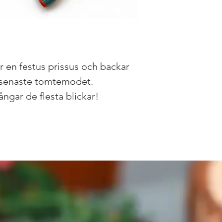
är en festus prissus och backar
 i senaste tomtemodet.
ngar de flesta blickar!