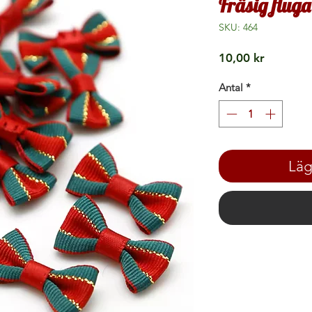
Fräsig fluga
SKU: 464
Pris
10,00 kr
Antal
*
Läg